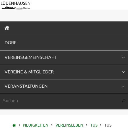
Zum
Inhalt
springen
ZUM
INHALT
SPRINGEN
DORF
VEREINSGEMEINSCHAFT
VEREINE & MITGLIEDER
VERANSTALTUNGEN
Suc
STARTSEITE
NEUIGKEITEN
VEREINSLEBEN
TUS
TUS