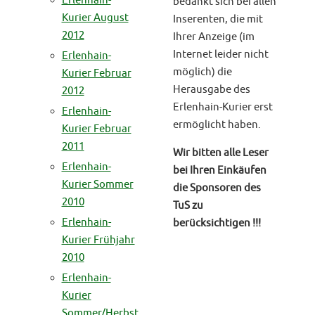
Erlenhain-
bedankt sich bei allen
Kurier August
Inserenten, die mit
2012
Ihrer Anzeige (im
Internet leider nicht
Erlenhain-
möglich) die
Kurier Februar
Herausgabe des
2012
Erlenhain-Kurier erst
Erlenhain-
ermöglicht haben.
Kurier Februar
2011
Wir bitten alle Leser
Erlenhain-
bei Ihren Einkäufen
Kurier Sommer
die Sponsoren des
2010
TuS zu
Erlenhain-
berücksichtigen !!!
Kurier Frühjahr
2010
Erlenhain-
Kurier
Sommer/Herbst