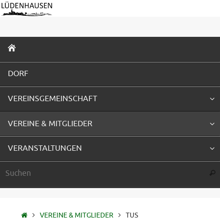
Zum
Inhalt
springen
ZUM
INHALT
SPRINGEN
DORF
VEREINSGEMEINSCHAFT
VEREINE & MITGLIEDER
VERANSTALTUNGEN
Suc
STARTSEITE
VEREINE & MITGLIEDER
TUS