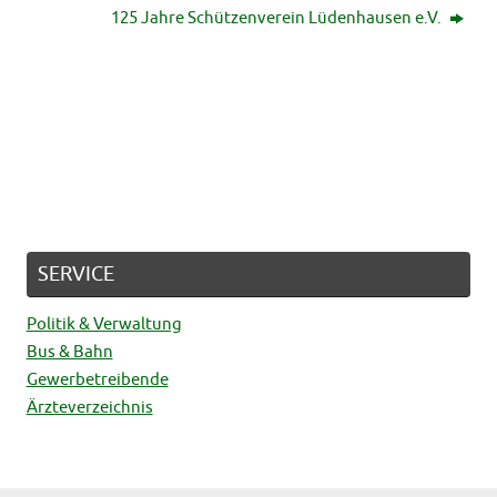
125 Jahre Schützenverein Lüdenhausen e.V.
 2026
Volle Kirche beim „Abba-Gottesdiens
30. JULI 2026
SERVICE
Politik & Verwaltung
Bus & Bahn
Gewerbetreibende
Ärzteverzeichnis