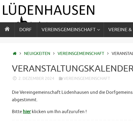
Zum
Inhalt
springen
ZUM
DORF
VEREINSGEMEINSCHAFT
VEREINE &
INHALT
SPRINGEN
STARTSEITE
NEUIGKEITEN
VEREINSGEMEINSCHAFT
VERANSTA
VERANSTALTUNGSKALENDER
2. DEZEMBER 2024
VEREINSGEMEINSCHAFT
Die Vereingemeinschaft Lüdenhausen und die Dorfgemeinsch
abgestimmt.
Bitte
hier
klicken um Ihn aufzurufen !