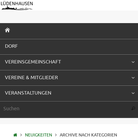
Zum
Inhalt
springen
ZUM
INHALT
SPRINGEN
DORF
VEREINSGEMEINSCHAFT
VEREINE & MITGLIEDER
VERANSTALTUNGEN
Suc
STARTSEITE
NEUIGKEITEN
ARCHIVE NACH KATEGORIEN