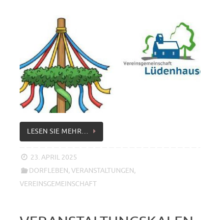
LESEN SIE MEHR…
23. APRIL 2025
DORFLEBEN
,
VERANSTALTUNGEN
,
VEREINSGEMEINSCHAFT