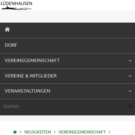
Zum
Inhalt
springen
ZUM
INHALT
SPRINGEN
DORF
VEREINSGEMEINSCHAFT
VEREINE & MITGLIEDER
VERANSTALTUNGEN
Suc
STARTSEITE
NEUIGKEITEN
VEREINSGEMEINSCHAFT