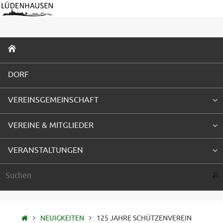
Zum
Inhalt
springen
ZUM
INHALT
SPRINGEN
DORF
VEREINSGEMEINSCHAFT
VEREINE & MITGLIEDER
VERANSTALTUNGEN
Suc
STARTSEITE
NEUIGKEITEN
125 JAHRE SCHÜTZENVEREIN