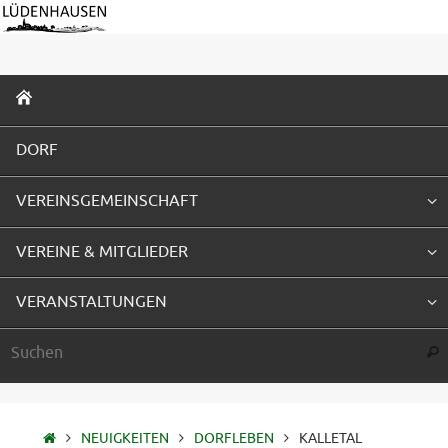
Zum
Inhalt
springen
ZUM
INHALT
SPRINGEN
DORF
VEREINSGEMEINSCHAFT
VEREINE & MITGLIEDER
VERANSTALTUNGEN
Suc
STARTSEITE
NEUIGKEITEN
DORFLEBEN
KALLETAL