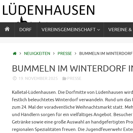
Zum
Inhalt
springen
ZUM
DORF
VEREINSGEMEINSCHAFT
VEREINE &
INHALT
SPRINGEN
STARTSEITE
NEUIGKEITEN
PRESSE
BUMMELN IM WINTERDORF
BUMMELN IM WINTERDORF 
19. NOVEMBER 2025
PRESSE
Kalletal-Lüdenhausen. Die Dorfmitte von Lüdenhausen wird 
festlich beleuchtetes Winterdorf verwandeln. Rund um das
zum 24. Mal der voradventliche Weihnachtsmarkt statt. Mehr
und Händlern sorgen für ein vielfältiges Angebot. Besucher 
Getränke sowie eine große Auswahl an handgefertigten Pr
regionalen Spezialitäten freuen. Die Jugendfeuerwehr Exter