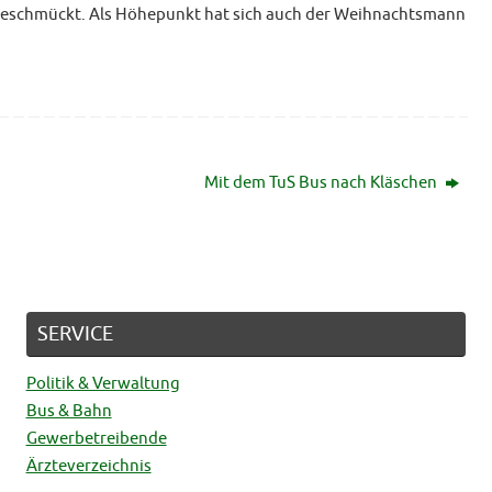
schmückt. Als Höhepunkt hat sich auch der Weihnachtsmann
 2026
Volle Kirche beim „Abba-Gottesdiens
30. JULI 2026
Mit dem TuS Bus nach Kläschen
SERVICE
Politik & Verwaltung
Bus & Bahn
Gewerbetreibende
Ärzteverzeichnis