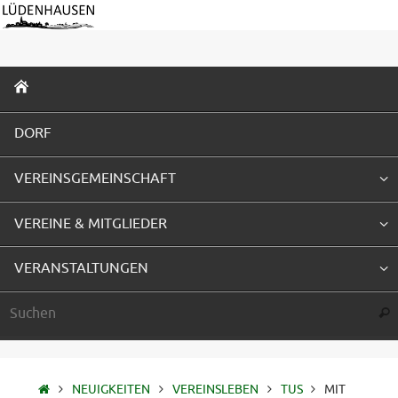
Zum
Inhalt
springen
ZUM
INHALT
SPRINGEN
DORF
VEREINSGEMEINSCHAFT
VEREINE & MITGLIEDER
VERANSTALTUNGEN
Suc
STARTSEITE
NEUIGKEITEN
VEREINSLEBEN
TUS
MIT