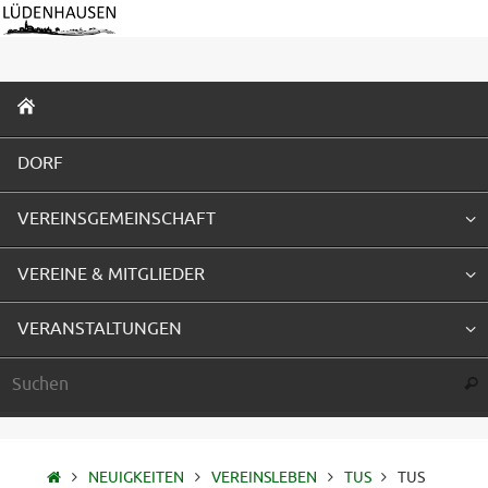
Zum
Inhalt
springen
ZUM
INHALT
SPRINGEN
DORF
VEREINSGEMEINSCHAFT
VEREINE & MITGLIEDER
VERANSTALTUNGEN
Suc
STARTSEITE
NEUIGKEITEN
VEREINSLEBEN
TUS
TUS