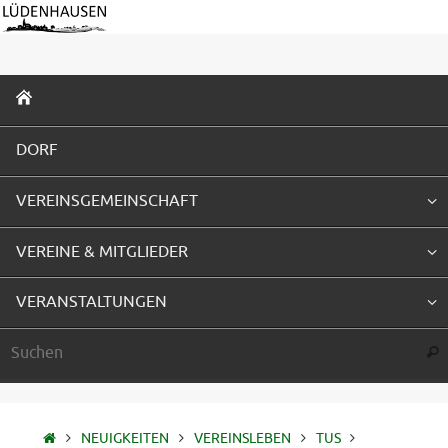
Zum
Inhalt
springen
ZUM
INHALT
SPRINGEN
DORF
VEREINSGEMEINSCHAFT
VEREINE & MITGLIEDER
VERANSTALTUNGEN
Suc
STARTSEITE
NEUIGKEITEN
VEREINSLEBEN
TUS