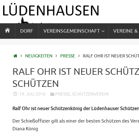
Zum
Inhalt
springen
ZUM
DORF
VEREINSGEMEINSCHAFT
VEREINE &
INHALT
SPRINGEN
STARTSEITE
NEUIGKEITEN
PRESSE
RALF OHR IST NEUER SCH
RALF OHR IST NEUER SCHÜ
SCHÜTZEN
19. JULI 2016
PRESSE
,
SCHÜTZENVEREIN
Ralf Ohr ist neuer Schützenkönig der Lüdenhauser Schütze
Der Schießoffizier gilt als einer der besten Schützen des V
Diana König