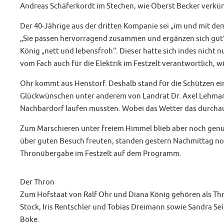
Andreas Schäferkordt im Stechen, wie Oberst Becker verkün
Der 40-Jährige aus der dritten Kompanie sei „im und mit de
„Sie passen hervorragend zusammen und ergänzen sich gut“
König „nett und lebensfroh“. Dieser hatte sich indes nicht
vom Fach auch für die Elektrik im Festzelt verantwortlich, 
Ohr kommt aus Henstorf. Deshalb stand für die Schützen ein
Glückwünschen unter anderem von Landrat Dr. Axel Lehman
Nachbardorf laufen mussten. Wobei das Wetter das durchau
Zum Marschieren unter freiem Himmel blieb aber noch genug 
über guten Besuch freuten, standen gestern Nachmittag no
Thronübergabe im Festzelt auf dem Programm.
Der Thron
Zum Hofstaat von Ralf Ohr und Diana König gehören als Th
Stock, Iris Rentschler und Tobias Dreimann sowie Sandra Se
Böke.