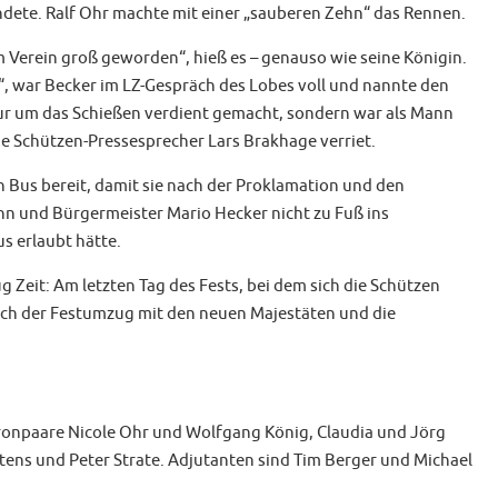
dete. Ralf Ohr machte mit einer „sauberen Zehn“ das Rennen.
m Verein groß geworden“, hieß es – genauso wie seine Königin.
, war Becker im LZ-Gespräch des Lobes voll und nannte den
 nur um das Schießen verdient gemacht, sondern war als Mann
wie Schützen-Pressesprecher Lars Brakhage verriet.
 Bus bereit, damit sie nach der Proklamation und den
n und Bürgermeister Mario Hecker nicht zu Fuß ins
s erlaubt hätte.
Zeit: Am letzten Tag des Fests, bei dem sich die Schützen
ch der Festumzug mit den neuen Majestäten und die
ronpaare Nicole Ohr und Wolfgang König, Claudia und Jörg
itens und Peter Strate. Adjutanten sind Tim Berger und Michael