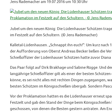
Jens Rademacher am 19.07.2016 um 10:30 Uhr
Schützenfest Lüdenhausen
23. JUNI 2026
Jubel um den neuen König: Die Lüdenhauser Schützen trage
im Festzelt auf den Schultern. (© Jens Rademacher)
Kalletal-Lüdenhausen. „Schnappt ihn euch!“: Um kurz nach 
der Aufforderung von Oberst Andreas Becker ließen die Ve
Schießoffizier der Lüdenhauser Schützen hatte zuvor Diana 
Das Paar folgt auf Dirk Brakhage und Sabine Rügge. Und der
langjährige Schießoffizier gilt als einer der besten Schütz
könne, es sei nicht alles mit rechten Dingen zugegangen, war
besten Schützen im Königsschießen übergab. Sondern Pascal 
Vor der Proklamation hatten es die Lüdenhauser erneut sp
Festzelt und gab den Stand der Dinge beim Königsschießen 
geschossen, von denen die Besten gestern antraten. Am End