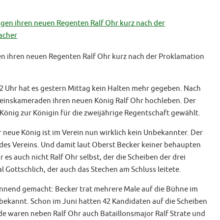
 2026
Volle Kirche beim „Abba-Gottesdiens
30. JULI 2026
n ihren neuen Regenten Ralf Ohr kurz nach der Proklamation
12 Uhr hat es gestern Mittag kein Halten mehr gegeben. Nach
reinskameraden ihren neuen König Ralf Ohr hochleben. Der
König zur Königin für die zweijährige Regentschaft gewählt.
 neue König ist im Verein nun wirklich kein Unbekannter. Der
en des Vereins. Und damit laut Oberst Becker keiner behaupten
 es auch nicht Ralf Ohr selbst, der die Scheiben der drei
Gottschlich, der auch das Stechen am Schluss leitete.
annend gemacht: Becker trat mehrere Male auf die Bühne im
bekannt. Schon im Juni hatten 42 Kandidaten auf die Scheiben
e waren neben Ralf Ohr auch Bataillonsmajor Ralf Strate und