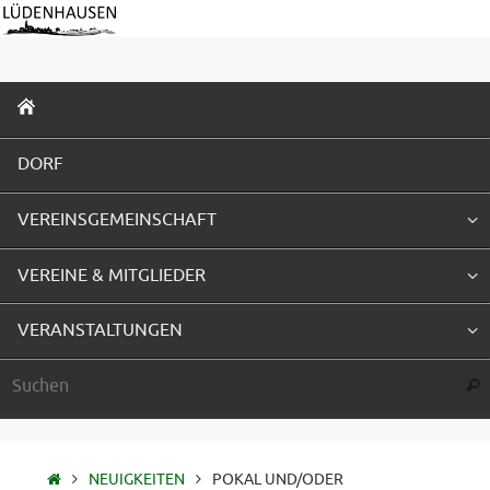
Zum
Inhalt
springen
ZUM
INHALT
SPRINGEN
DORF
VEREINSGEMEINSCHAFT
VEREINE & MITGLIEDER
VERANSTALTUNGEN
Suc
STARTSEITE
NEUIGKEITEN
POKAL UND/ODER