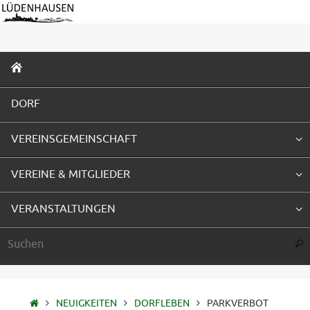
Zum
Inhalt
springen
ZUM
INHALT
SPRINGEN
DORF
VEREINSGEMEINSCHAFT
VEREINE & MITGLIEDER
VERANSTALTUNGEN
Suc
STARTSEITE
NEUIGKEITEN
DORFLEBEN
PARKVERBOT