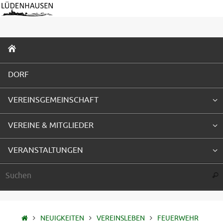
Zum
Inhalt
springen
ZUM
INHALT
SPRINGEN
DORF
VEREINSGEMEINSCHAFT
VEREINE & MITGLIEDER
VERANSTALTUNGEN
Suc
STARTSEITE
NEUIGKEITEN
VEREINSLEBEN
FEUERWEHR