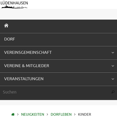
Zum
Inhalt
springen
ZUM
INHALT
SPRINGEN
DORF
VEREINSGEMEINSCHAFT
VEREINE & MITGLIEDER
VERANSTALTUNGEN
Suc
STARTSEITE
NEUIGKEITEN
DORFLEBEN
KINDER