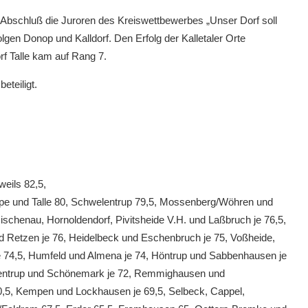
Abschluß die Juroren des Kreiswettbewerbes „Unser Dorf soll
ttesdienst“
Presseberichte zum Schützenfest
gen Donop und Kalldorf. Den Erfolg der Kalletaler Orte
11. JULI 2026
f Talle kam auf Rang 7.
eteiligt.
eils 82,5,
rpe und Talle 80, Schwelentrup 79,5, Mossenberg/Wöhren und
ischenau, Hornoldendorf, Pivitsheide V.H. und Laßbruch je 76,5,
nd Retzen je 76, Heidelbeck und Eschenbruch je 75, Voßheide,
e 74,5, Humfeld und Almena je 74, Höntrup und Sabbenhausen je
llentrup und Schönemark je 72, Remmighausen und
,5, Kempen und Lockhausen je 69,5, Selbeck, Cappel,