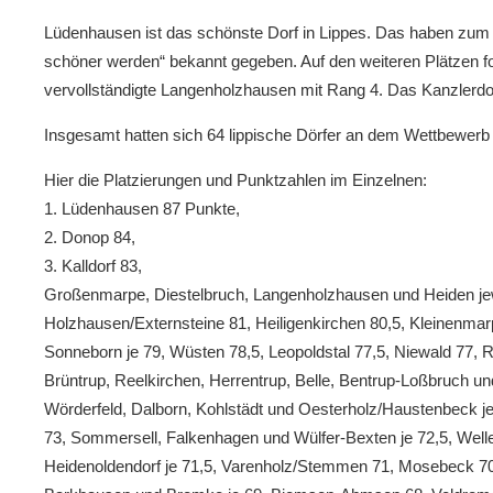
Lüdenhausen ist das schönste Dorf in Lippes. Das haben zum 
nhausen 2026
Volle Kirche beim „Abba-Go
schöner werden“ bekannt gegeben. Auf den weiteren Plätzen fol
30. JULI 2026
vervollständigte Langenholzhausen mit Rang 4. Das Kanzlerdor
Insgesamt hatten sich 64 lippische Dörfer an dem Wettbewerb b
Hier die Platzierungen und Punktzahlen im Einzelnen:
1. Lüdenhausen 87 Punkte,
2. Donop 84,
3. Kalldorf 83,
Großenmarpe, Diestelbruch, Langenholzhausen und Heiden jew
Holzhausen/Externsteine 81, Heiligenkirchen 80,5, Kleinenma
Sonneborn je 79, Wüsten 78,5, Leopoldstal 77,5, Niewald 77, R
Brüntrup, Reelkirchen, Herrentrup, Belle, Bentrup-Loßbruch u
Wörderfeld, Dalborn, Kohlstädt und Oesterholz/Haustenbeck j
73, Sommersell, Falkenhagen und Wülfer-Bexten je 72,5, We
Heidenoldendorf je 71,5, Varenholz/Stemmen 71, Mosebeck 70