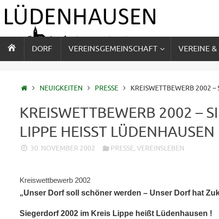
Zum
Inhalt
springen
ZUM
DORF
VEREINSGEMEINSCHAFT
VEREINE &
INHALT
SPRINGEN
STARTSEITE
NEUIGKEITEN
PRESSE
KREISWETTBEWERB 2002 – S
KREISWETTBEWERB 2002 – SI
LIPPE HEISST LÜDENHAUSEN
30. NOVEMBER 2002
PRESSE
,
VEREINSLEBEN
Kreiswettbewerb 2002
„Unser Dorf soll schöner werden – Unser Dorf hat Zu
Siegerdorf 2002 im Kreis Lippe heißt Lüdenhausen !