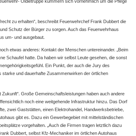
Feuerwehr- Oldietruppe kümmern sich vornehmlich um die Pflege
ufrecht zu erhalten“, beschreibt Feuerwehrchef Frank Dubbert die
t und Schutz der Bürger zu sorgen. Auch das Feuerwehrhaus
aus um- und ausgebaut.
t noch etwas anderes: Kontakt der Menschen untereinander. „Beim
ne Schaufel hatte. Da haben wir selbst Leute gesehen, die sonst
engehörigkeitsgefühl. Ein Punkt, der auch die Jury des
 starke und dauerhafte Zusammenwirken der örtlichen
at Zukunft“. Große Gemeinschaftsleistungen haben auch andere
nsichtlich noch eine weitgehende Infrastruktur hinzu. Das Dorf
fte, zwei Gaststätten, einen Elektrohandel, Handwerksbetriebe,
Autohaus gibt es. Dazu ein Gewerbegebiet mit mittelständischen
tsplätze vorgehalten. „Auch die Firmen tragen letztlich dazu
t Frank Dubbert, selbst Kfz-Mechaniker im örtlichen Autohaus