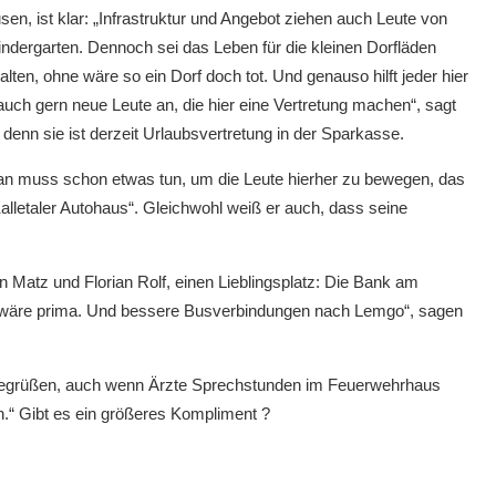
en, ist klar: „Infrastruktur und Angebot ziehen auch Leute von
indergarten. Dennoch sei das Leben für die kleinen Dorfläden
alten, ohne wäre so ein Dorf doch tot. Und genauso hilft jeder hier
auch gern neue Leute an, die hier eine Vertretung machen“, sagt
 denn sie ist derzeit Urlaubsvertretung in der Sparkasse.
Man muss schon etwas tun, um die Leute hierher zu bewegen, das
alletaler Autohaus“. Gleichwohl weiß er auch, dass seine
n Matz und Florian Rolf, einen Lieblingsplatz: Die Bank am
um wäre prima. Und bessere Busverbindungen nach Lemgo“, sagen
 begrüßen, auch wenn Ärzte Sprechstunden im Feuerwehrhaus
en.“ Gibt es ein größeres Kompliment ?