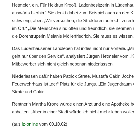
Hetmeier, ein. Für Heidrun Krooß, Ladenbesitzerin in Lüdenhaus
auswärts hierhin.“ Sie denkt dabei zum Beispiel auch an den K
schwierig, aber: „Wir versuchen, die Strukturen aufrecht zu erh
im Ort.“ „Die Menschen sind offen und freundlich, sie nehmen 
die Dörentruperin Melanie Möllerfriedrich. Sie muss es wissen,
Das Lüdenhausener Landleben hat indes nicht nur Vorteile. „
geht nur über den Service“, analysiert Jürgen Hetmeier vom „K
Mitbewerber sich nicht gleich nebenan niederlassen.
Niederlassen dafür haben Patrick Strate, Mustafa Cakir, Joche
Feuerwehrhaus ist „der“ Platz für die Jungs. „Ein Jugendra
Strate und Cakir.
Rentnerin Martha Krone würde einen Arzt und eine Apotheke
abhalten. „Aber in einer Stadt würde ich nicht mehr leben woll
(aus
lz-online
vom 09.10.02)