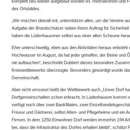
komplett neu wieder aufgebaut worden ist. Heimatverein und 
des Ortsbildes.
„Wir mischen überall mit, unterstützen alles, um die Vereine a
Aufgabe der Brandschützer neben ihrem Auftrag für Sicherhei
haben die Lüdenhausener selbst aus einer alten Scheune her
Eher unterschwellig, eben aus den Aktivitäten heraus entsteh
Hochwasser im August, da hat jeder geholfen, der Beine und Õ
nie auftauchen“, beschreibt Dubbert dieses besondere Zusamm
Kreiswettbewerbs überzeugte. Besonders gewürdigt wurde das
Gemeinschaft.
Aber nicht umsonst heißt der Wettbewerb auch „Unser Dorf h
Dorfgemeinschaften schon erbracht. In Lüdenhausen kommt offe
verfügt noch über zwei Bankfilialen, zwei Einzelhandelsgeschä
Friseur und Gärtnerei, selbst Alten- und Pflegeheime und ein 
Firmen. In dem 1250-Einwohner-Dorf werden immerhin 194 Arbei
bei, dass die Infrastruktur des Dorfes erhalten bleibt“, schätz