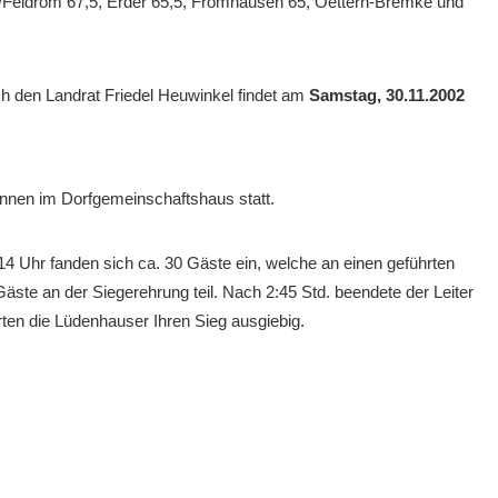
Feldrom 67,5, Erder 65,5, Fromhausen 65, Oettern-Bremke und
h den Landrat Friedel Heuwinkel findet am
Samstag, 30.11.2002
/innen im Dorfgemeinschaftshaus statt.
14 Uhr fanden sich ca. 30 Gäste ein, welche an einen geführten
te an der Siegerehrung teil. Nach 2:45 Std. beendete der Leiter
en die Lüdenhauser Ihren Sieg ausgiebig.