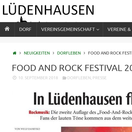
Zum
Inhalt
springen
ZUM
DORF
VEREINSGEMEINSCHAFT
VEREINE &
INHALT
SPRINGEN
STARTSEITE
NEUIGKEITEN
DORFLEBEN
FOOD AND ROCK FESTI
FOOD AND ROCK FESTIVAL 2
10. SEPTEMBER 2018
DORFLEBEN
,
PRESSE