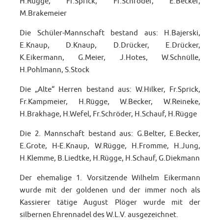
H.Rügge, Fr.Sprick, Fr.Schröder, E.Becker,
M.Brakemeier
Die Schüler-Mannschaft bestand aus: H.Bajerski,
E.Knaup, D.Knaup, D.Drücker, E.Drücker,
K.Eikermann, G.Meier, J.Hotes, W.Schnülle,
H.Pohlmann, S.Stock
Die „Alte“ Herren bestand aus: W.Hilker, Fr.Sprick,
Fr.Kampmeier, H.Rügge, W.Becker, W.Reineke,
H.Brakhage, H.Wefel, Fr.Schröder, H.Schauf, H.Rügge
Die 2. Mannschaft bestand aus: G.Belter, E.Becker,
E.Grote, H-E.Knaup, W.Rügge, H.Fromme, H.Jung,
H.Klemme, B.Liedtke, H.Rügge, H.Schauf, G.Diekmann
Der ehemalige 1. Vorsitzende Wilhelm Eikermann
wurde mit der goldenen und der immer noch als
Kassierer tätige August Plöger wurde mit der
silbernen Ehrennadel des W.L.V. ausgezeichnet.