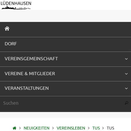
Zum
Inhalt
springen
ZUM
INHALT
SPRINGEN
DORF
VEREINSGEMEINSCHAFT
VEREINE & MITGLIEDER
VERANSTALTUNGEN
Suc
STARTSEITE
NEUIGKEITEN
VEREINSLEBEN
TUS
TUS