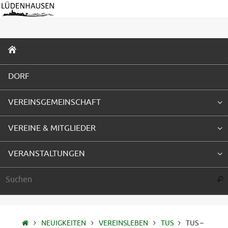
Zum
Inhalt
springen
ZUM
INHALT
SPRINGEN
DORF
VEREINSGEMEINSCHAFT
VEREINE & MITGLIEDER
VERANSTALTUNGEN
Suc
STARTSEITE
NEUIGKEITEN
VEREINSLEBEN
TUS
TUS –