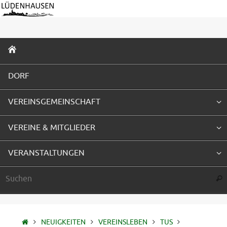
Zum
Inhalt
springen
ZUM
INHALT
SPRINGEN
DORF
VEREINSGEMEINSCHAFT
VEREINE & MITGLIEDER
VERANSTALTUNGEN
Suc
STARTSEITE
NEUIGKEITEN
VEREINSLEBEN
TUS