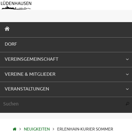
Zum
Inhalt
springen
ZUM
INHALT
SPRINGEN
DORF
VEREINSGEMEINSCHAFT
VEREINE & MITGLIEDER
VERANSTALTUNGEN
Suc
STARTSEITE
NEUIGKEITEN
ERLENHAIN-KURIER SOMMER