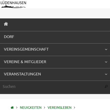
Zum
Inhalt
springen
ZUM
INHALT
SPRINGEN
DORF
VEREINSGEMEINSCHAFT
VEREINE & MITGLIEDER
VERANSTALTUNGEN
Suc
STARTSEITE
NEUIGKEITEN
VEREINSLEBEN