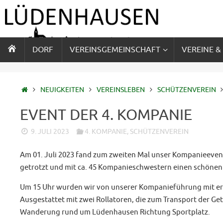
Zum
Inhalt
springen
ZUM
DORF
VEREINSGEMEINSCHAFT
VEREINE &
INHALT
SPRINGEN
STARTSEITE
NEUIGKEITEN
VEREINSLEBEN
SCHÜTZENVEREIN
EVENT DER 4. KOMPANIE
9. JULI 2023
4. KOMPANIE
,
SCHÜTZENVEREIN
Am 01. Juli 2023 fand zum zweiten Mal unser Kompanieevent
getrotzt und mit ca. 45 Kompanieschwestern einen schönen 
Um 15 Uhr wurden wir von unserer Kompanieführung mit e
Ausgestattet mit zwei Rollatoren, die zum Transport der Ge
Wanderung rund um Lüdenhausen Richtung Sportplatz.