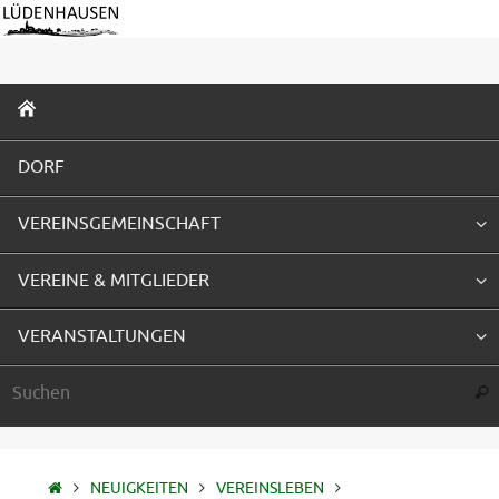
Zum
Inhalt
springen
ZUM
INHALT
SPRINGEN
DORF
VEREINSGEMEINSCHAFT
VEREINE & MITGLIEDER
VERANSTALTUNGEN
Suc
STARTSEITE
NEUIGKEITEN
VEREINSLEBEN