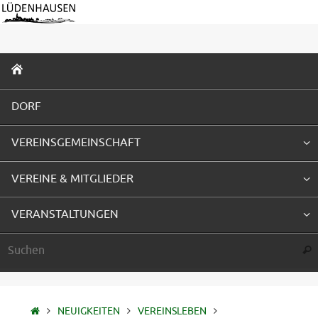
Zum
Inhalt
springen
ZUM
INHALT
SPRINGEN
DORF
VEREINSGEMEINSCHAFT
VEREINE & MITGLIEDER
VERANSTALTUNGEN
Suc
STARTSEITE
NEUIGKEITEN
VEREINSLEBEN