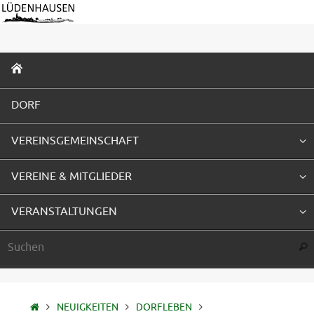
Zum
Inhalt
springen
ZUM
INHALT
SPRINGEN
DORF
VEREINSGEMEINSCHAFT
VEREINE & MITGLIEDER
VERANSTALTUNGEN
Suc
STARTSEITE
NEUIGKEITEN
DORFLEBEN