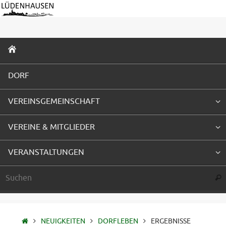
Zum
Inhalt
springen
ZUM
INHALT
SPRINGEN
DORF
VEREINSGEMEINSCHAFT
VEREINE & MITGLIEDER
VERANSTALTUNGEN
Suc
STARTSEITE
NEUIGKEITEN
DORFLEBEN
ERGEBNISSE