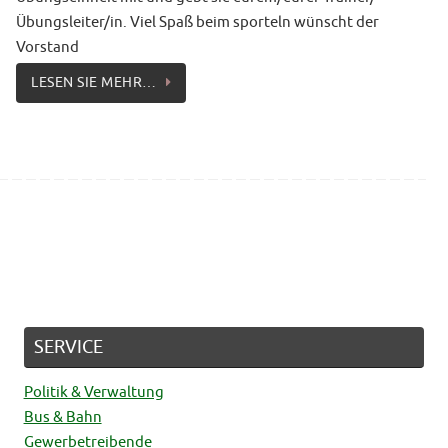
Übungsleiter/in. Viel Spaß beim sporteln wünscht der
 2026
Volle Kirche beim „Abba-Gottesdiens
Vorstand
30. JULI 2026
LESEN SIE MEHR…
SERVICE
Politik & Verwaltung
Bus & Bahn
Gewerbetreibende