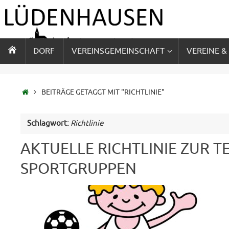
Zum
Inhalt
springen
ZUM
DORF
VEREINSGEMEINSCHAFT
VEREINE &
INHALT
SPRINGEN
STARTSEITE
BEITRÄGE GETAGGT MIT "RICHTLINIE"
Schlagwort:
Richtlinie
AKTUELLE RICHTLINIE ZUR 
SPORTGRUPPEN