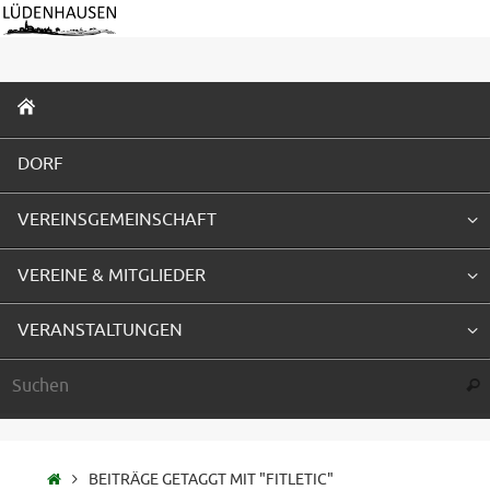
Zum
Inhalt
springen
ZUM
INHALT
SPRINGEN
DORF
VEREINSGEMEINSCHAFT
VEREINE & MITGLIEDER
VERANSTALTUNGEN
Suc
STARTSEITE
BEITRÄGE GETAGGT MIT "FITLETIC"