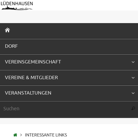
Zum
Inhalt
springen
ZUM
INHALT
SPRINGEN
DORF
VEREINSGEMEINSCHAFT
VEREINE & MITGLIEDER
VERANSTALTUNGEN
Suc
STARTSEITE
INTERESSANTE LINKS